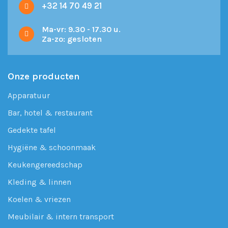
+32 14 70 49 21
Ma-vr: 9.30 - 17.30 u.
Za-zo: gesloten
Onze producten
Apparatuur
Bar, hotel & restaurant
Gedekte tafel
Hygiëne & schoonmaak
Keukengereedschap
Kleding & linnen
Koelen & vriezen
Meubilair & intern transport