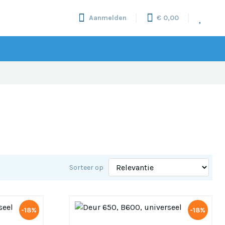
Aanmelden
€ 0,00
Sorteer op
-18%
-18%