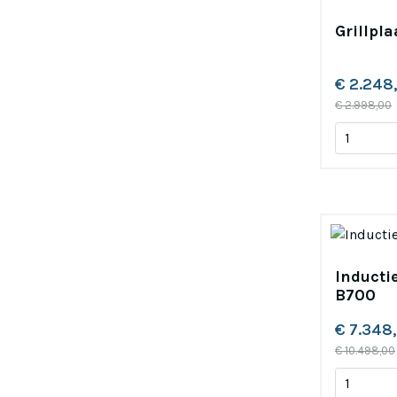
Grillpla
€ 2.248
€ 2.998,00
Inductie
B700
€ 7.348
€ 10.498,00