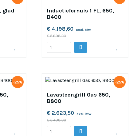
, glad
Inductiefornuis 1 FL, 650,
B400
€ 4.198,60
excl. btw
€ 5.998,00
-25%
-25%
50,
Lavasteengrill Gas 650,
B800
€ 2.623,50
excl. btw
€ 3.498,00