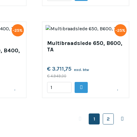
-25%
-25%
Multibraadslede 650, B600,
TA
, B400,
€ 3.711,75
excl. btw
€ 4.949,00
(huidige)
1
2