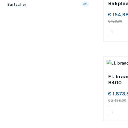
Bakplaa
Bartscher
39
€ 154,9
€ 189,00
El. braa
B400
€ 1.873,
€ 2.498,00