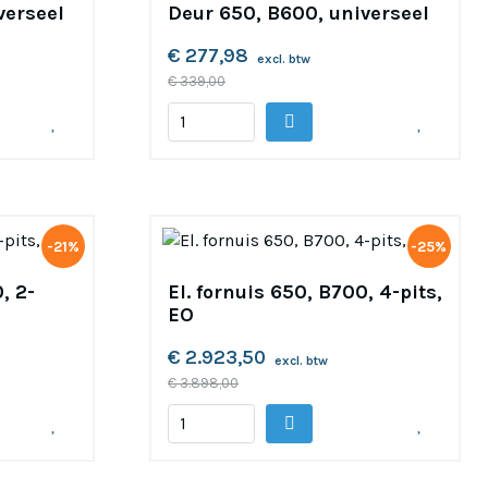
verseel
Deur 650, B600, universeel
€ 277,98
excl. btw
€ 339,00
-21%
-25%
, 2-
El. fornuis 650, B700, 4-pits,
EO
€ 2.923,50
excl. btw
€ 3.898,00