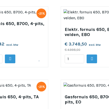
-21%
uis 650, B700, 4-pits,
Elektr. fornuis 650, 
velden, EBO
,42
€ 3.748,50
excl. btw
excl. btw
€ 4.998,00
-21%
uis 650, 4-pits, TA
Gasfornuis 650, B70
pits, EO