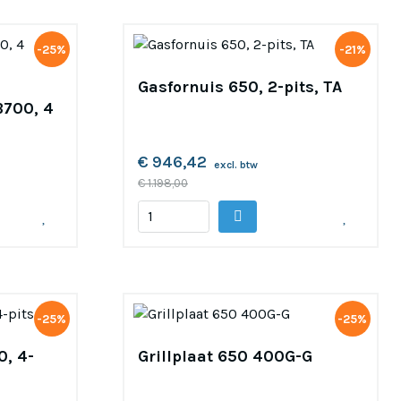
-25%
-21%
Gasfornuis 650, 2-pits, TA
B700, 4
€ 946,42
excl. btw
€ 1.198,00
-25%
-25%
0, 4-
Grillplaat 650 400G-G