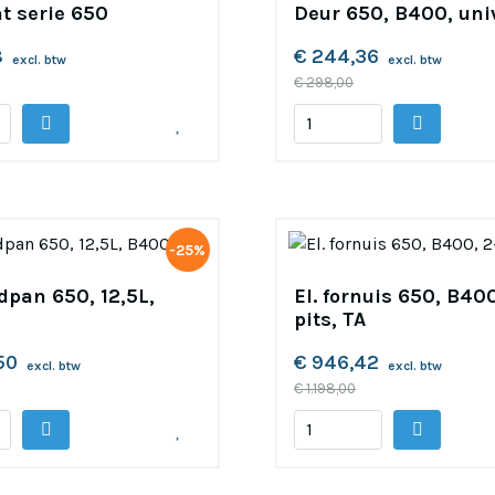
t serie 650
Deur 650, B400, uni
8
€ 244,36
excl. btw
excl. btw
€ 298,00
-25%
dpan 650, 12,5L,
El. fornuis 650, B400
pits, TA
50
€ 946,42
excl. btw
excl. btw
€ 1.198,00