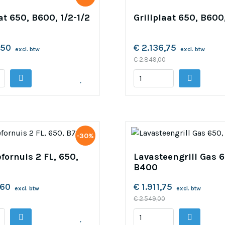
at 650, B600, 1/2-1/2
Grillplaat 650, B600
,50
€ 2.136,75
excl. btw
excl. btw
€ 2.849,00
-30%
fornuis 2 FL, 650,
Lavasteengrill Gas 6
B400
,60
€ 1.911,75
excl. btw
excl. btw
€ 2.549,00