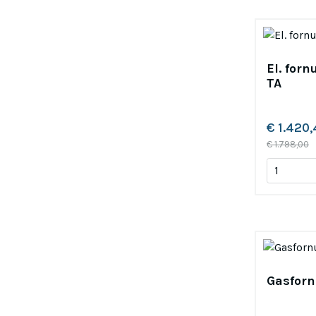
El. forn
TA
€ 1.420
€ 1.798,00
Gasforn