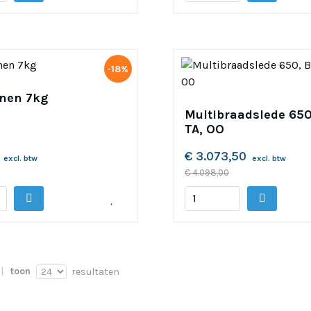
-18%
nen 7kg
Multibraadslede 650
TA, OO
€ 3.073,50
excl. btw
excl. btw
€ 4.098,00
toon
resultaten