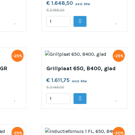
€ 1.648,50
excl. btw
€ 2.198,00
-25%
-25%
-GR
Grillplaat 650, B400, glad
€ 1.611,75
excl. btw
€ 2.149,00
-25%
-30%