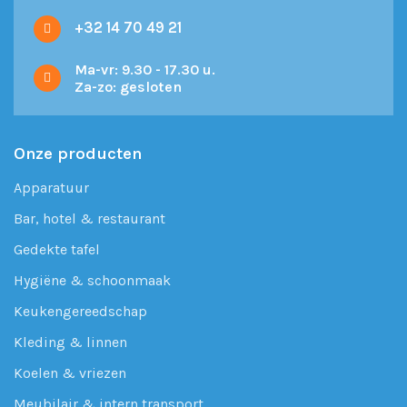
+32 14 70 49 21
Ma-vr: 9.30 - 17.30 u.
Za-zo: gesloten
Onze producten
Apparatuur
Bar, hotel & restaurant
Gedekte tafel
Hygiëne & schoonmaak
Keukengereedschap
Kleding & linnen
Koelen & vriezen
Meubilair & intern transport