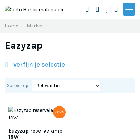
Toon n
Home
Merken
Eazyzap
Verfijn je selectie
Sorteer op
-15%
Eazyzap reservelamp
18W