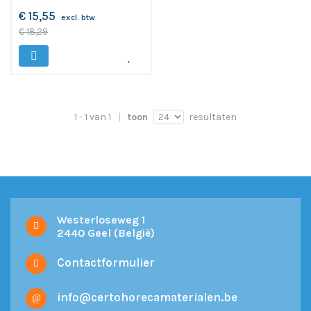
€ 15,55
excl. btw
€ 18,29
1 - 1 van 1
toon
resultaten
Westerloseweg 1
2440 Geel (België)
Contactformulier
info@certohorecamaterialen.be