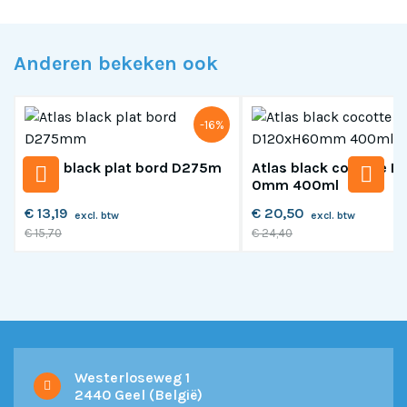
Anderen bekeken ook
-16%
Atlas black plat bord D275m
Atlas black cocotte D
m
0mm 400ml
€ 13,19
€ 20,50
excl. btw
excl. btw
€ 15,70
€ 24,40
Westerloseweg 1
2440 Geel (België)