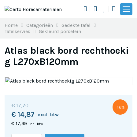
Toon n
Home
Categorieën
Gedekte tafel
Tafelservies
Gekleurd porselein
Atlas black bord rechthoeki
g L270xB120mm
€ 17,70
-16%
€ 14,87
excl. btw
€ 17,99
incl. btw